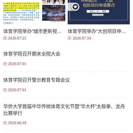
体育学院举办“城市更新视域下文体旅融合发展的赛事经济”专题讲座
体育学院举办“大创项目申报与科创竞赛实战”两场线上专题讲座
2026.07.23
2026.07.10
体育学院召开期末全院大会
2026.07.01
体育学院召开警示教育专题会议
2026.07.01
华侨大学首届中华传统体育文化节暨“华大杯”太极拳、龙舟
比赛举行
2026.06.18