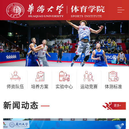
师资队伍
培养方案
实验中心
运动竞赛
体测标准
新闻动态
更多+