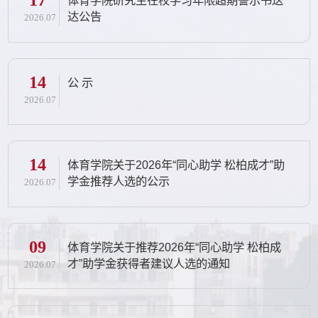
17
体育学院研究生在校学习年限超期警示书送
达公告
2026.07
14
公 示
2026.07
14
体育学院关于2026年“同心助学 松柏成才”助
学金推荐人选的公示
2026.07
09
体育学院关于推荐2026年“同心助学 松柏成
才”助学金获得者建议人选的通知
2026.07