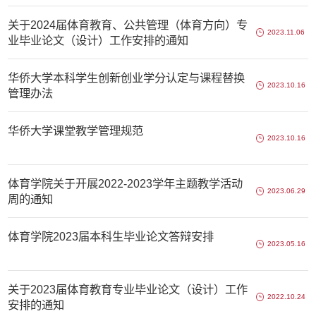
关于2024届体育教育、公共管理（体育方向）专
2023.11.06
业毕业论文（设计）工作安排的通知
华侨大学本科学生创新创业学分认定与课程替换
2023.10.16
管理办法
华侨大学课堂教学管理规范
2023.10.16
体育学院关于开展2022-2023学年主题教学活动
2023.06.29
周的通知
体育学院2023届本科生毕业论文答辩安排
2023.05.16
关于2023届体育教育专业毕业论文（设计）工作
2022.10.24
安排的通知