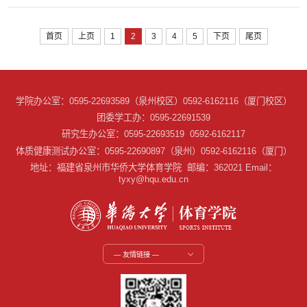
首页
上页
1
2
3
4
5
下页
尾页
学院办公室：0595-22693589（泉州校区）0592-6162116（厦门校区）
团委学工办：0595-22691539
研究生办公室：0595-22693519 0592-6162117
体质健康测试办公室：0595-22690897（泉州）0592-6162116（厦门）
地址：福建省泉州市华侨大学体育学院 邮编：362021 Email：
tyxy@hqu.edu.cn
— 友情链接 —